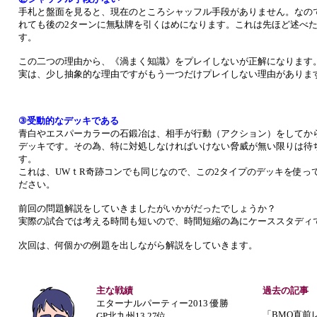
手札と盤面を見ると、現在のところシャッフル手段がありません。なの
れても後の2ターンに無駄牌を引くはめになります。これは先ほど述べ
す。
この二つの理由から、《渦まく知識》をプレイしないが正解になります
実は、少し抽象的な理由ですがもう一つだけプレイしない理由がありま
③受動的なデッキである
青白やエスパーカラーの石鍛冶は、相手が行動（アクション）をしてから
デッキです。その為、特に対処しなければいけない脅威が無い限りは待
す。
これは、UWｔR奇跡コンでも同じなので、この2タイプのデッキを使っ
ださい。
前回の問題解説をしていきましたがいかがだったでしょうか？
実際の試合では考える時間も短いので、時間短縮の為にケーススタディ
次回は、何個かの例題を出しながら解説をしていきます。
主な戦績
過去の記事
エターナルパーティー2013 優勝
「BMO直前
GP北九州13 27位