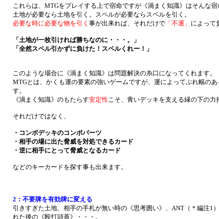
これらは、MTGをプレイする上で宿命ですが《渦まく知識》はそんな宿
土地が必要なら土地を引く。スペルが必要ならスペルを引く。
必要な時に必要な物を引く
事が出来れば、それだけで
「不運」
によって
「土地が一枚引ければ勝ちなのに・・・。」
「全然スペル引かずに負けた！スペルくれー！」
このような場合に《渦まく知識》は問題解決の糸口になってくれます。
MTGとは、かくも運の要素の強いゲームですが、運によってぶれ幅の
す。
《渦まく知識》のもたらす
安定性
こそ、青いデッキを支える縁の下の力
それだけではなく、
・コンボデッキのコンボパーツ
・相手の場に出た脅威を対処できるカード
・逆に相手にとって脅威となるカード
などのキーカードを探す事も出来ます。
2：不要牌を有効牌に変える
引きすぎた土地、相手の手札が無い時の《思考囲い》、ANT（＊編注1
れた後の《殴打頭蓋》・・・。