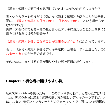
《渦まく知識》の有用性を説明していきましたがいかがでしょうか？
青というカラーを使うだけで強力な《渦まく知識》を使うことが出来る
正に、
《渦まく知識》を使うのか？ 使わないのか？
という所からデ
ないわけです。
実際、大会に出ても青＋他の色と言ったデッキに当たることが圧倒的に
差をつける為には何が必要か？
《渦まく知識》を使いこなすことが出来るかどうか？
にかかっています
もし、《渦まく知識》を使うデッキを選択した場合、早く上達したいの
スターする」
のが一番の近道です。
そのために、まずは初心者が陥りやすい罠を何個か紹介します。
Chapter2：初心者の陥りやすい罠
初めてRUGDelverを使った時、「このデッキ弱くね？」と思った方
した。RUGDelverは渦まく知識の使い方が難しいデッキの一つですが
は、スタン･モダン・レガシーとどのフォーマットでも同じことが原因