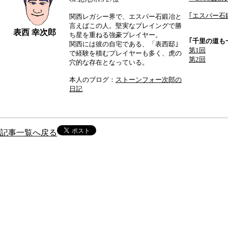
｢エスパー石
関西レガシー界で、エスパー石鍛冶と
言えばこの人。堅実なプレイングで勝
表西 幸次郎
ち星を重ねる強豪プレイヤー。
｢千里の道も
関西には彼の自宅である、「表西邸｣
第1回
で経験を積むプレイヤーも多く、虎の
第2回
穴的な存在となっている。
本人のブログ：
ストーンフォー次郎の
日記
記事一覧へ戻る