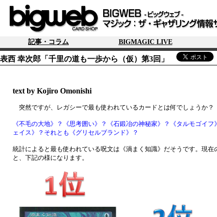
記事・コラム
BIGMAGIC LIVE
表西 幸次郎「千里の道も一歩から（仮）第3回」
text by Kojiro Omonishi
突然ですが、レガシーで最も使われているカードとは何でしょうか
《不毛の大地》？《思考囲い》？《石鍛冶の神秘家》？《タルモゴイフ
ェイス》？それとも《グリセルブランド》？
統計によると最も使われている呪文は《渦まく知識》だそうです。現在
と、下記の様になります。