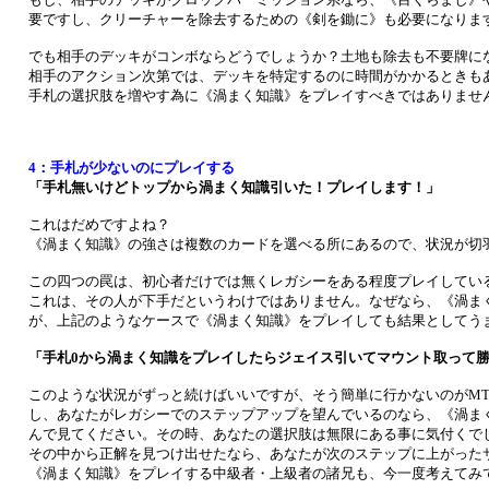
要ですし、クリーチャーを除去するための《剣を鋤に》も必要になりま
でも相手のデッキがコンボならどうでしょうか？土地も除去も不要牌に
相手のアクション次第では、デッキを特定するのに時間がかかるときも
手札の選択肢を増やす為に《渦まく知識》をプレイすべきではありませ
4：手札が少ないのにプレイする
「手札無いけどトップから渦まく知識引いた！プレイします！」
これはだめですよね？
《渦まく知識》の強さは複数のカードを選べる所にあるので、状況が切
この四つの罠は、初心者だけでは無くレガシーをある程度プレイしてい
これは、その人が下手だというわけではありません。なぜなら、《渦ま
が、上記のようなケースで《渦まく知識》をプレイしても結果としてう
「手札0から渦まく知識をプレイしたらジェイス引いてマウント取って
このような状況がずっと続けばいいですが、そう簡単に行かないのがM
し、あなたがレガシーでのステップアップを望んでいるのなら、《渦ま
んで見てください。その時、あなたの選択肢は無限にある事に気付く
その中から正解を見つけ出せたなら、あなたが次のステップに上がった
《渦まく知識》をプレイする中級者・上級者の諸兄も、今一度考えてみ