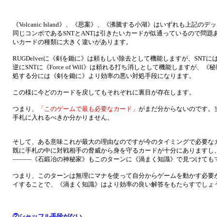
《Volcanic Island》、《思案》、《沸騰する小湖》はいずれも上記
同じコンボであるSNTとANTは引きたいカードが似通っているので問題ありま
いカードの種類に大きく違いがあります。
RUGDelverに《剣を鋤に》は頼もしい除去として機能しますが、SNT
逆にSNTに《Force of Will》は頼れる打ち消しとして機能します
処する分には《剣を鋤に》より効率の悪い対処手段になります。
この様に今どのカードを戻してもそれぞれに裏目が存在します。
つまり、
「このゲームで最も必要なカード」
がまだ分からないのです。
手札に入れるべきか分かりません。
そして、ある意味これが最大の理由なのですが今のタイミングで必要な
既に手札の中に対戦相手の脅威から身を守るカードが十分にありますし
———《石鍛冶の神秘家》もこのターンに《渦まく知識》で見つけても
つまり、このターンは無理にマナを使って自分からゲームを動かす必要
イすることで、《渦まく知識》はより効率の良い解答をもたらすでしょ
②シャッフル手段がない