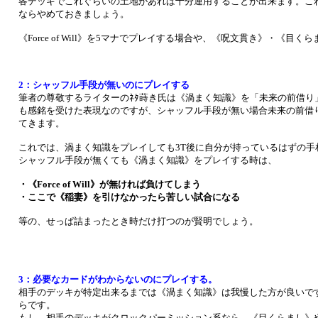
各デッキでこれぐらいの土地があれば十分運用することが出来ます。こ
ならやめておきましょう。
《Force of Will》を5マナでプレイする場合や、《呪文貫き》・《目
2：シャッフル手段が無いのにプレイする
筆者の尊敬するライターのﾈﾀ蒔き氏は《渦まく知識》を「未来の前借り
も感銘を受けた表現なのですが、シャッフル手段が無い場合未来の前借
てきます。
これでは、渦まく知識をプレイしても3T後に自分が持っているはずの手
シャッフル手段が無くても《渦まく知識》をプレイする時は、
・《Force of Will》が無ければ負けてしまう
・ここで《稲妻》を引けなかったら苦しい試合になる
等の、せっぱ詰まったとき時だけ打つのが賢明でしょう。
3：必要なカードがわからないのにプレイする。
相手のデッキが特定出来るまでは《渦まく知識》は我慢した方が良いで
らです。
もし、相手のデッキがクロックパーミッション系なら、《目くらまし》