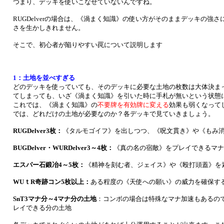
つまり、デッキを使いこなせていないんですね。
RUGDelverの場合は、《渦まく知識》の使い方がそのままデッキの強
さを生かしきれません。
そこで、初心者が陥りやすい罠について説明します
1：土地を並べすぎる
どのデッキを使っていても、そのデッキに必要な土地の枚数は大体決ま
てしまっても、いざ《渦まく知識》を引いた時に手札が無いという状態
これでは、《渦まく知識》の
不要牌を有効牌に変える
効果も弱くなっ
では、どれだけの土地が必要なのか？各デッキで見ていきましょう。
RUGDelver3枚：
《タルモゴイフ》を出しつつ、《呪文貫き》や《もみ
BUGDelver・WURDelver3～4枚：
《真の名の宿敵》をプレイできるマナ
エスパー石鍛冶4～5枚：
《精神を刻む者、ジェイス》や《殴打頭蓋》を
WUｔR奇跡コン5枚以上：
ある程度の《天使への願い》の威力を確保す
SnT3マナ分～4マナ分の土地
：コンボの場合は特殊なマナ加速もあるの
レイできる分の土地