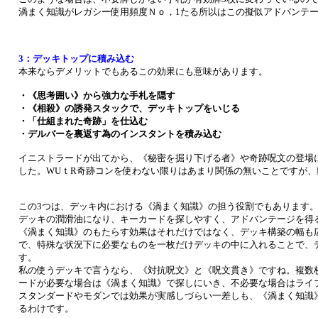
渦まく知識がレガシー使用頻度Ｎｏ，1たる所以はこの擬似アドバンテ
3：デッキトップに積み込む
本来ならデメリットでもあるこの効果にも意味があります。
・《思考囲い》から強力な手札を隠す
・《相殺》の誘発スタックで、デッキトップをいじる
・「仕組まれた奇跡」を仕込む
・デルバーを裏返す為のインスタントを積み込む
イニストラードが出てから、《秘密を掘り下げる者》や奇跡呪文の登場
した。WUｔR奇跡コンを使わない限りはあまり関係の無いことですが
この3つは、デッキ内における《渦まく知識》の担う役割でもあります
デッキの潤滑油になり、キーカードを探しやすく、アドバンテージを得
《渦まく知識》のもたらす効果はそれだけではなく、デッキ構築の幅も
で、特殊な状況下に必要なものを一枚だけデッキの中に入れることで、
す。
私の使うデッキで言うなら、《対抗呪文》と《呪文貫き》ですね。複数
ードが必要な場合は《渦まく知識》で探しにいき、不必要な場合はライ
スタンダードやモダンでは効果が実感しづらい一差しも、《渦まく知識
るわけです。