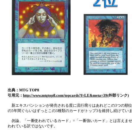
出典：MTG TOP8
引用元：
http://www.mtgtop8.com/topcards?f=LE&meta=39
(外部リンク)
新エキスパンションが発売される度に流行廃りはあれどこの3つの順位
の5年間ぐらいはずっとこの3種類のカードがトップ3を維持し続けてい
勿論、「一番使われているカード」=「一番強いカード」とは言えませ
われている訳ではないです。