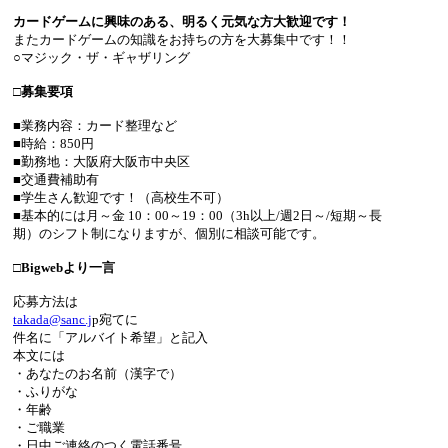
カードゲームに興味のある、明るく元気な方大歓迎です！
またカードゲームの知識をお持ちの方を大募集中です！！
○マジック・ザ・ギャザリング
□募集要項
■業務内容：カード整理など
■時給：850円
■勤務地：大阪府大阪市中央区
■交通費補助有
■学生さん歓迎です！（高校生不可）
■基本的には月～金 10：00～19：00（3h以上/週2日～/短期～長
期）のシフト制になりますが、個別に相談可能です。
□Bigwebより一言
応募方法は
takada@sanc.j
p宛てに
件名に「アルバイト希望」と記入
本文には
・あなたのお名前（漢字で）
・ふりがな
・年齢
・ご職業
・日中ご連絡のつく電話番号